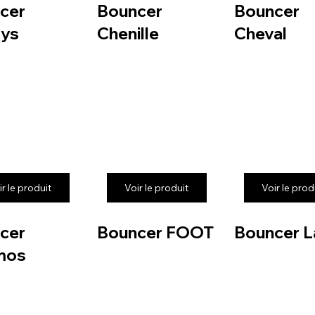
cer
Bouncer
Bouncer
ys
Chenille
Cheval
ir le produit
Voir le produit
Voir le prod
cer
Bouncer FOOT
Bouncer L
mos