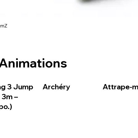
Aperçu rapide
amZ
Animations
ag 3 Jump
Archéry
Attrape-mo
– 3m –
po.)