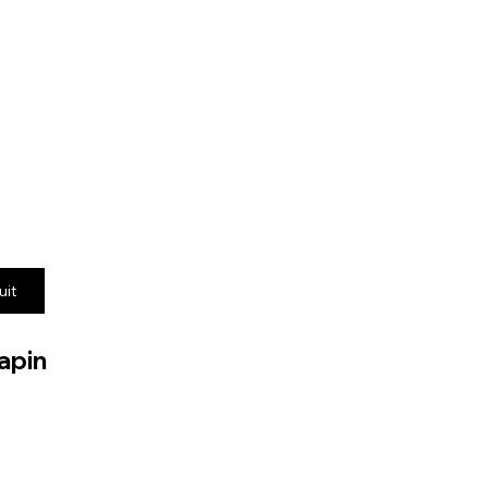
uit
apin