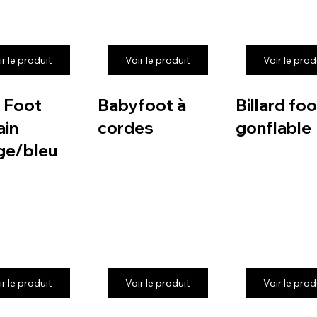
ir le produit
Voir le produit
Voir le prod
 Foot
Babyfoot à
Billard foo
in
cordes
gonflable
ge/bleu
ir le produit
Voir le produit
Voir le prod