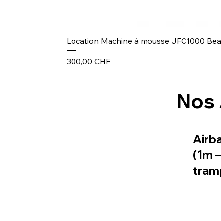
Location Machine à mousse JFC1000 Be
Prix
300,00 CHF
Nos 
Airb
(1m 
tram