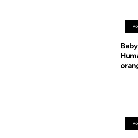
Vo
Baby
Huma
oran
Vo