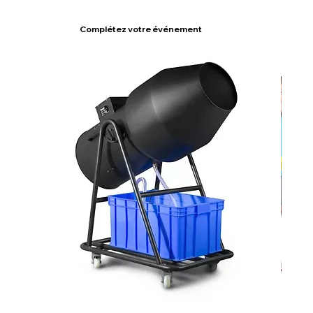
Complétez votre événement