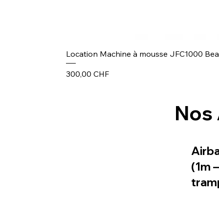
Location Machine à mousse JFC1000 Be
Prix
300,00 CHF
Nos 
Airb
(1m 
tram