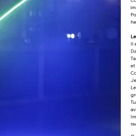
Co
im
Po
h
Le
Il
Da
Ta
et
Co
Je
Le
gr
Tu
av
Im
re