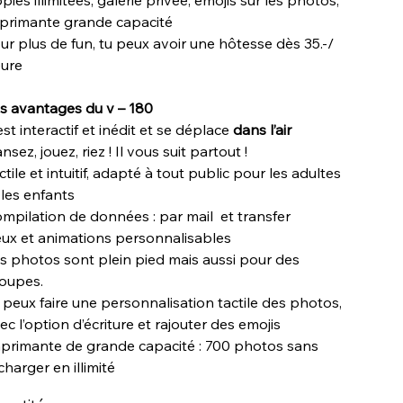
pies illimitées, galerie privée, émojis sur les photos,
primante grande capacité
ur plus de fun, tu peux avoir une hôtesse dès 35.-/
eure
s avantages du v – 180
 est interactif et inédit et se déplace
dans l’air
nsez, jouez, riez ! Il vous suit partout !
ctile et intuitif, adapté à tout public pour les adultes
 les enfants
mpilation de données : par mail et transfer
ux et animations personnalisables
s photos sont plein pied mais aussi pour des
oupes.
 peux faire une personnalisation tactile des photos,
ec l’option d’écriture et rajouter des emojis
primante de grande capacité : 700 photos sans
charger en illimité