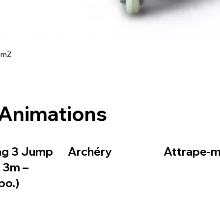
Aperçu rapide
amZ
Animations
ag 3 Jump
Archéry
Attrape-mo
– 3m –
po.)