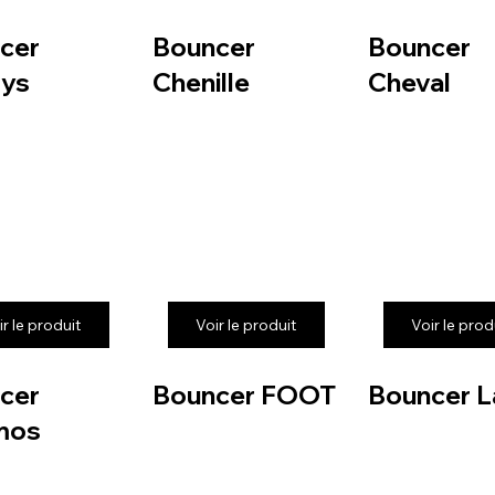
cer
Bouncer
Bouncer
ys
Chenille
Cheval
ir le produit
Voir le produit
Voir le prod
cer
Bouncer FOOT
Bouncer L
mos