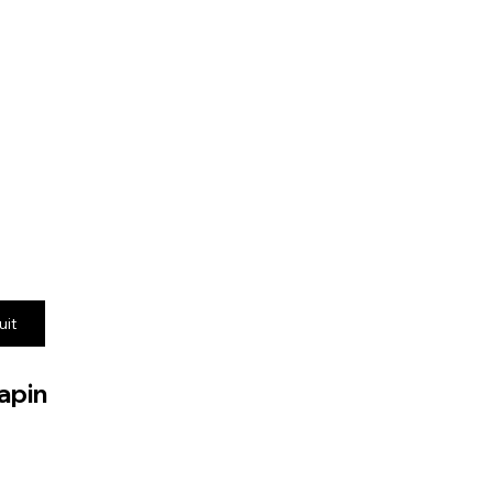
uit
apin