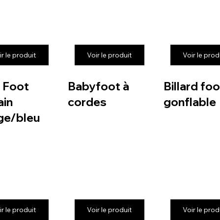
ir le produit
Voir le produit
Voir le prod
 Foot
Babyfoot à
Billard foo
in
cordes
gonflable
ge/bleu
ir le produit
Voir le produit
Voir le prod