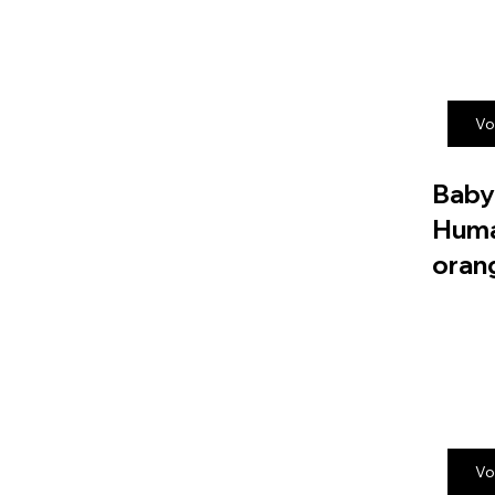
Vo
Baby
Huma
oran
Vo