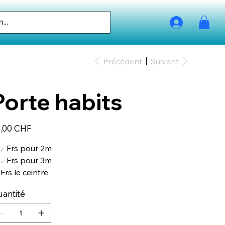
Précédent
Suivant
Porte habits
,00 CHF
.- Frs pour 2m
.- Frs pour 3m
- Frs le ceintre
antité