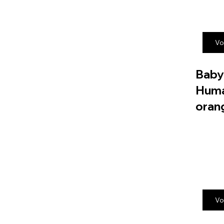
Vo
Baby
Huma
oran
Vo