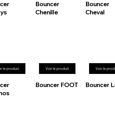
cer
Bouncer
Bouncer
ys
Chenille
Cheval
ir le produit
Voir le produit
Voir le prod
cer
Bouncer FOOT
Bouncer L
mos