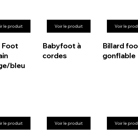
ir le produit
Voir le produit
Voir le prod
 Foot
Babyfoot à
Billard foo
in
cordes
gonflable
ge/bleu
ir le produit
Voir le produit
Voir le prod