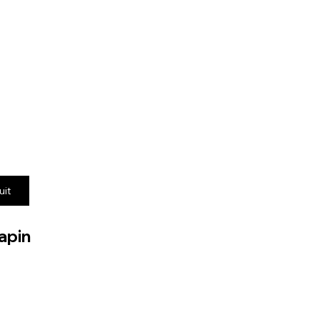
uit
apin