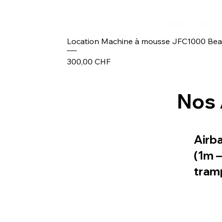
Location Machine à mousse JFC1000 Be
Prix
300,00 CHF
Nos 
Airb
(1m 
tram