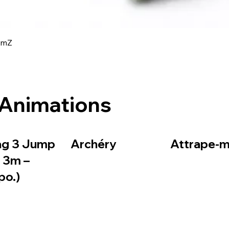
Aperçu rapide
amZ
Animations
ag 3 Jump
Archéry
Attrape-mo
– 3m –
po.)