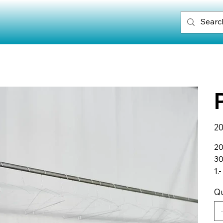
Prix
20
20
30
1.
Qu