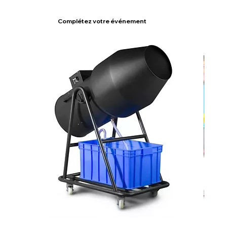
Complétez votre événement