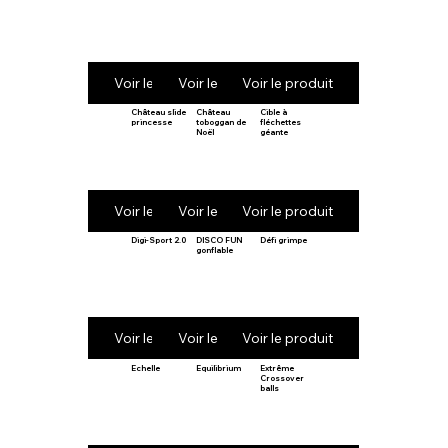
Voir le produit
Voir le produit
Voir le produit
Château slide
Château
Cible à
princesse
toboggan de
fléchettes
Noël
géante
Voir le produit
Voir le produit
Voir le produit
Digi-Sport 2.0
DISCO FUN
Défi grimpe
gonflable
Voir le produit
Voir le produit
Voir le produit
Echelle
Equilibrium
Extrême
Crossover
balls