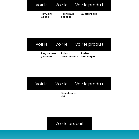
Voir le produit
Voir le produit
Voir le produit
PlayZone
Pêche aux
Quarterback
Circus
canards
Voir le produit
Voir le produit
Voir le produit
Ring de boxe
Robots
Rodéo
gonflable
transformers
mécanique
Voir le produit
Voir le produit
Voir le produit
Simlateur de
ski
Voir le produit