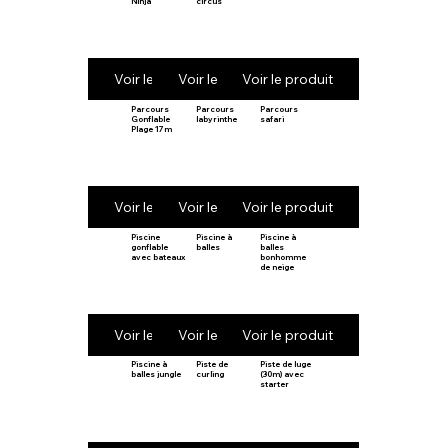
Ninja
circus
Voir le produit
Voir le produit
Voir le produit
Parcours
Parcours
Parcours
Gonflable
labyrinthe
safari
Plage 17m
Voir le produit
Voir le produit
Voir le produit
Piscine
Piscine à
Piscine à
gonflable
balles
balles
avec bateaux
bonhomme
de neige
Voir le produit
Voir le produit
Voir le produit
Piscine à
Piste de
Piste de luge
balles jungle
curling
(30m) avec
starter