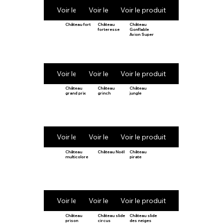
Voir le produit
Voir le produit
Voir le produit
Château fort
Château
Château
forteresse
Gonflable
Avion Super
Voir le produit
Voir le produit
Voir le produit
Château
Château
Château
grand prix
grinch
jungle
Voir le produit
Voir le produit
Voir le produit
Château
Château Noël
Château
multicolore
pirate
Voir le produit
Voir le produit
Voir le produit
Château
Château slide
Château slide
prison
circus
des neiges