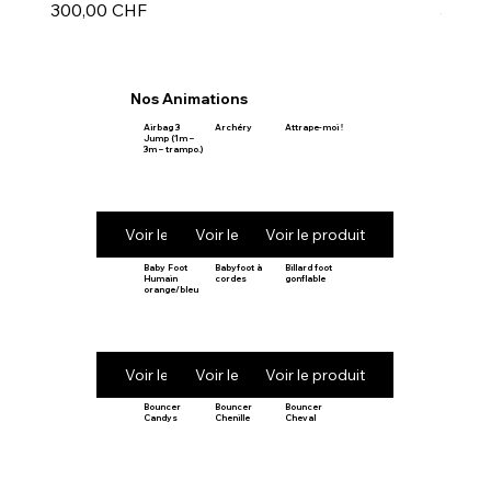
Prix
Prix
300,00 CHF
30,00
Nos Animations
Airbag 3
Archéry
Attrape-moi !
Jump (1m –
3m – trampo.)
Voir le produit
Voir le produit
Voir le produit
Baby Foot
Babyfoot à
Billard foot
Humain
cordes
gonflable
orange/bleu
Voir le produit
Voir le produit
Voir le produit
Bouncer
Bouncer
Bouncer
Candys
Chenille
Cheval