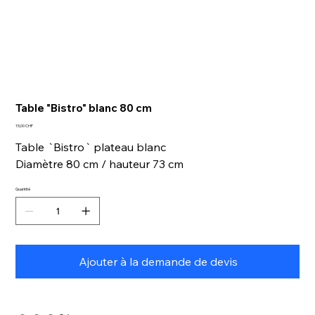
Table "Bistro" blanc 80 cm
Prix
15,00 CHF
Table `Bistro` plateau blanc
Diamètre 80 cm / hauteur 73 cm
Quantité
Ajouter à la demande de devis