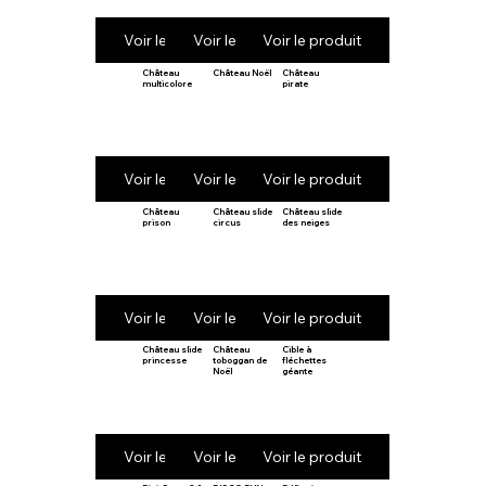
Voir le produit
Voir le produit
Voir le produit
Château
Château Noël
Château
multicolore
pirate
Voir le produit
Voir le produit
Voir le produit
Château
Château slide
Château slide
prison
circus
des neiges
Voir le produit
Voir le produit
Voir le produit
Château slide
Château
Cible à
princesse
toboggan de
fléchettes
Noël
géante
Voir le produit
Voir le produit
Voir le produit