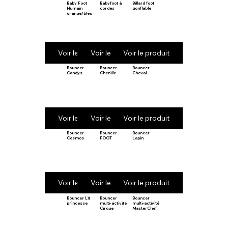
Baby Foot
Babyfoot à
Billard foot
Humain
cordes
gonflable
orange/bleu
Voir le produit
Voir le produit
Voir le produit
Bouncer
Bouncer
Bouncer
Candys
Chenille
Cheval
Voir le produit
Voir le produit
Voir le produit
Bouncer
Bouncer
Bouncer
Cosmos
FOOT
Lapin
Voir le produit
Voir le produit
Voir le produit
Bouncer Lit
Bouncer
Bouncer
princesse
multi-activité
multi-activité
Cirque
MasterChef