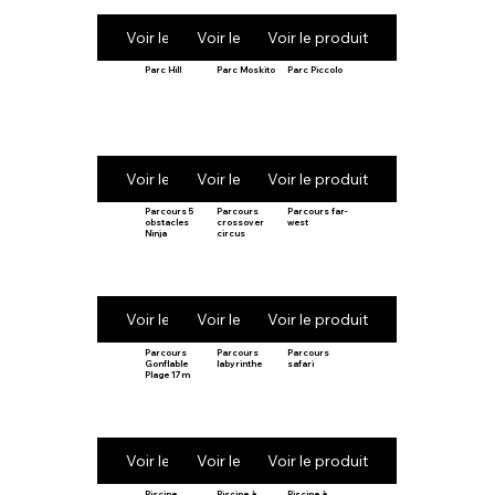
Voir le produit
Voir le produit
Voir le produit
Parc Hill
Parc Moskito
Parc Piccolo
Voir le produit
Voir le produit
Voir le produit
Parcours 5
Parcours
Parcours far-
obstacles
crossover
west
Ninja
circus
Voir le produit
Voir le produit
Voir le produit
Parcours
Parcours
Parcours
Gonflable
labyrinthe
safari
Plage 17m
Voir le produit
Voir le produit
Voir le produit
Piscine
Piscine à
Piscine à