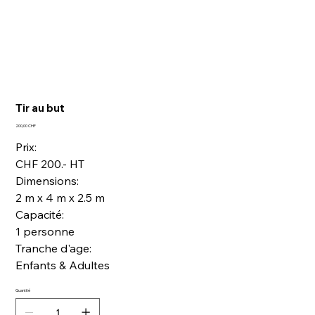
Tir au but
Prix
200,00 CHF
Prix:
CHF 200.- HT
Dimensions:
2 m x 4 m x 2.5 m
Capacité:
1 personne
Tranche d'age:
Enfants & Adultes
Quantité