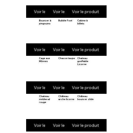
Voir le produit
Voir le produit
Voir le produit
Bouncer à
Bubble Foot
Cabine à
pingouins
billets
Voir le produit
Voir le produit
Voir le produit
Cage aux
Chasse taupe
Chateau
Mômes
gonflable
Licorne
Voir le produit
Voir le produit
Voir le produit
Chateau
Château
Château
médieval
arche licorne
bouncer slide
rouge
Voir le produit
Voir le produit
Voir le produit