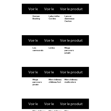
Voir le produit
Voir le produit
Voir le produit
Human
Labyrinthe
Lancer
Bowling
Cordes
d’anneaux
Cactus
Voir le produit
Voir le produit
Voir le produit
Les
Limbo
Mega
samouraïs
parcours
jungle
Voir le produit
Voir le produit
Voir le produit
Mega
Mini-château
Mini-château
parcours
château fort
multicolore
pirate
Voir le produit
Voir le produit
Voir le produit