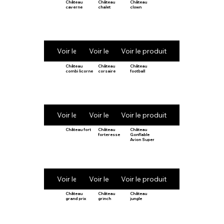
Château
Château
Château
caverne
chalet
clown
Voir le produit
Voir le produit
Voir le produit
Château
Château
Château
combi licorne
corsaire
football
Voir le produit
Voir le produit
Voir le produit
Château fort
Château
Château
forteresse
Gonflable
Avion Super
Voir le produit
Voir le produit
Voir le produit
Château
Château
Château
grand prix
grinch
jungle