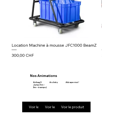
Location Machine à mousse JFC1000 BeamZ
Puiss
Prix
Prix
300,00 CHF
30,00
Nos Animations
Airbag 3
Archéry
Attrape-moi !
Jump (1m –
3m – trampo.)
Voir le produit
Voir le produit
Voir le produit