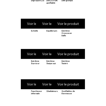
Digi-Sport 2.0
DISCO FUN
Défi grimpe
gonflable
Voir le produit
Voir le produit
Voir le produit
Echelle
Equilibrium
Extrême
Crossover
balls
Voir le produit
Voir le produit
Voir le produit
Extrême
Extrême
Extrême
Survivor
Swipe out
Twint-t
Voir le produit
Voir le produit
Voir le produit
Faucheuse
Gladiateurs
Gonflables de
infernale
Kermesse