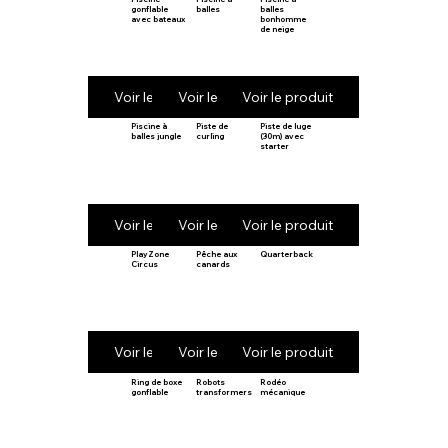
gonflable
balles
balles
avec bateaux
bonhomme
de neige
Voir le produit
Voir le produit
Voir le produit
Piscine à
Piste de
Piste de luge
balles jungle
curling
(30m) avec
starter
Voir le produit
Voir le produit
Voir le produit
PlayZone
Pêche aux
Quarterback
Circus
canards
Voir le produit
Voir le produit
Voir le produit
Ring de boxe
Robots
Rodéo
gonflable
transformers
mécanique