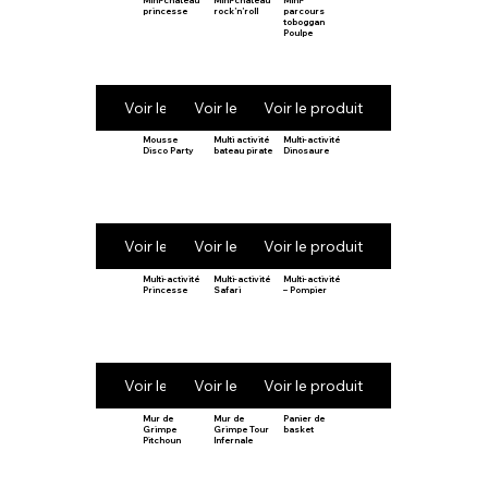
Mini-château
Mini-château
Mini-
princesse
rock’n’roll
parcours
toboggan
Poulpe
Voir le produit
Voir le produit
Voir le produit
Mousse
Multi activité
Multi-activité
Disco Party
bateau pirate
Dinosaure
Voir le produit
Voir le produit
Voir le produit
Multi-activité
Multi-activité
Multi-activité
Princesse
Safari
– Pompier
Voir le produit
Voir le produit
Voir le produit
Mur de
Mur de
Panier de
Grimpe
Grimpe Tour
basket
Pitchoun
Infernale