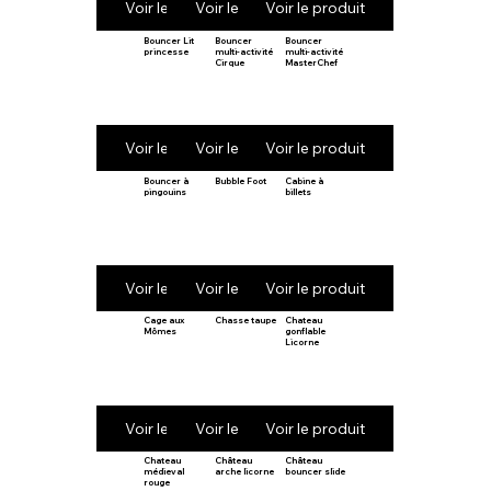
Voir le produit
Voir le produit
Voir le produit
Bouncer Lit
Bouncer
Bouncer
princesse
multi-activité
multi-activité
Cirque
MasterChef
Voir le produit
Voir le produit
Voir le produit
Bouncer à
Bubble Foot
Cabine à
pingouins
billets
Voir le produit
Voir le produit
Voir le produit
Cage aux
Chasse taupe
Chateau
Mômes
gonflable
Licorne
Voir le produit
Voir le produit
Voir le produit
Chateau
Château
Château
médieval
arche licorne
bouncer slide
rouge