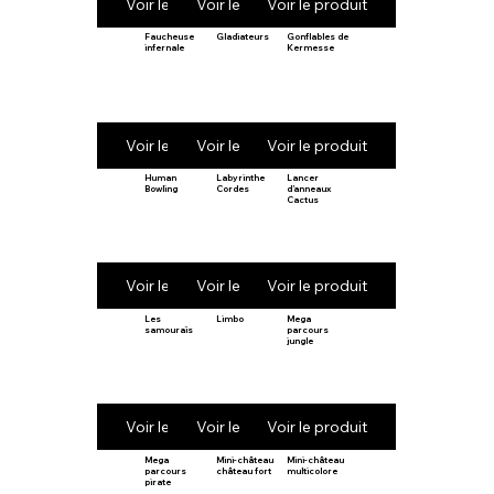
Voir le produit
Voir le produit
Voir le produit
Faucheuse
Gladiateurs
Gonflables de
infernale
Kermesse
Voir le produit
Voir le produit
Voir le produit
Human
Labyrinthe
Lancer
Bowling
Cordes
d’anneaux
Cactus
Voir le produit
Voir le produit
Voir le produit
Les
Limbo
Mega
samouraïs
parcours
jungle
Voir le produit
Voir le produit
Voir le produit
Mega
Mini-château
Mini-château
parcours
château fort
multicolore
pirate