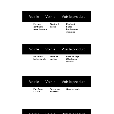
Voir le produit
Voir le produit
Voir le produit
Piscine
Piscine à
Piscine à
gonflable
balles
balles
avec bateaux
bonhomme
de neige
Voir le produit
Voir le produit
Voir le produit
Piscine à
Piste de
Piste de luge
balles jungle
curling
(30m) avec
starter
Voir le produit
Voir le produit
Voir le produit
PlayZone
Pêche aux
Quarterback
Circus
canards