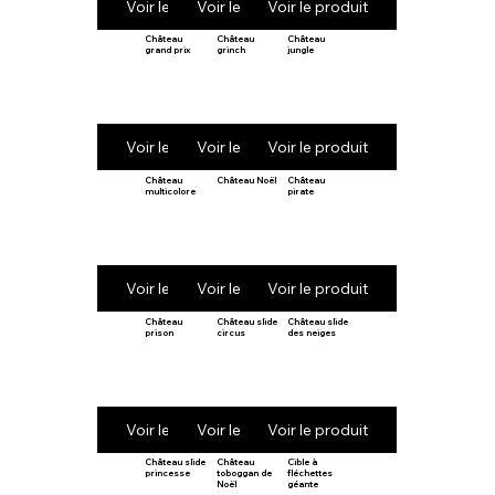
Voir le produit
Voir le produit
Voir le produit
Château
Château
Château
grand prix
grinch
jungle
Voir le produit
Voir le produit
Voir le produit
Château
Château Noël
Château
multicolore
pirate
Voir le produit
Voir le produit
Voir le produit
Château
Château slide
Château slide
prison
circus
des neiges
Voir le produit
Voir le produit
Voir le produit
Château slide
Château
Cible à
princesse
toboggan de
fléchettes
Noël
géante