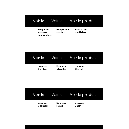
Voir le produit
Voir le produit
Voir le produit
Baby Foot
Babyfoot à
Billard foot
Humain
cordes
gonflable
orange/bleu
Voir le produit
Voir le produit
Voir le produit
Bouncer
Bouncer
Bouncer
Candys
Chenille
Cheval
Voir le produit
Voir le produit
Voir le produit
Bouncer
Bouncer
Bouncer
Cosmos
FOOT
Lapin