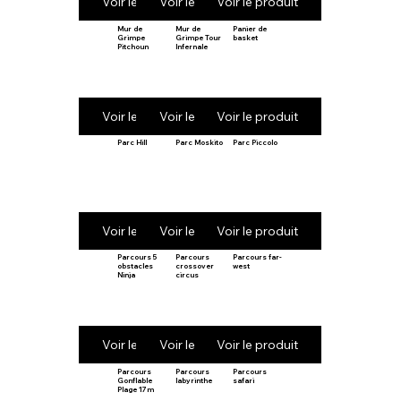
Voir le produit
Voir le produit
Voir le produit
Mur de
Mur de
Panier de
Grimpe
Grimpe Tour
basket
Pitchoun
Infernale
Voir le produit
Voir le produit
Voir le produit
Parc Hill
Parc Moskito
Parc Piccolo
Voir le produit
Voir le produit
Voir le produit
Parcours 5
Parcours
Parcours far-
obstacles
crossover
west
Ninja
circus
Voir le produit
Voir le produit
Voir le produit
Parcours
Parcours
Parcours
Gonflable
labyrinthe
safari
Plage 17m