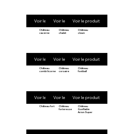
Voir le produit
Voir le produit
Voir le produit
Château
Château
Château
caverne
chalet
clown
Voir le produit
Voir le produit
Voir le produit
Château
Château
Château
combi licorne
corsaire
football
Voir le produit
Voir le produit
Voir le produit
Château fort
Château
Château
forteresse
Gonflable
Avion Super