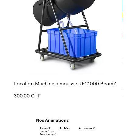
Location Machine à mousse JFC1000 BeamZ
Puiss
Prix
Prix
300,00 CHF
30,00
Nos Animations
Airbag 3
Archéry
Attrape-moi !
Jump (1m –
3m – trampo.)