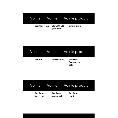
Voir le produit
Voir le produit
Voir le produit
Digi-Sport 2.0
DISCO FUN
Défi grimpe
gonflable
Voir le produit
Voir le produit
Voir le produit
Echelle
Equilibrium
Extrême
Crossover
balls
Voir le produit
Voir le produit
Voir le produit
Extrême
Extrême
Extrême
Survivor
Swipe out
Twint-t