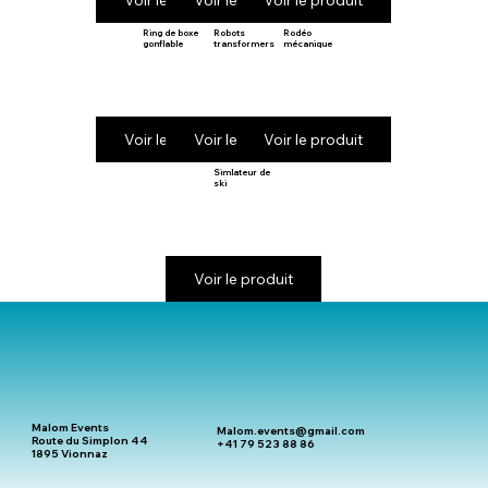
Voir le produit
Voir le produit
Voir le produit
Ring de boxe
Robots
Rodéo
gonflable
transformers
mécanique
Voir le produit
Voir le produit
Voir le produit
Simlateur de
ski
Voir le produit
Malom Events
Malom.events@gmail.com
Route du Simplon 44
+41 79 523 88 86
1895 Vionnaz