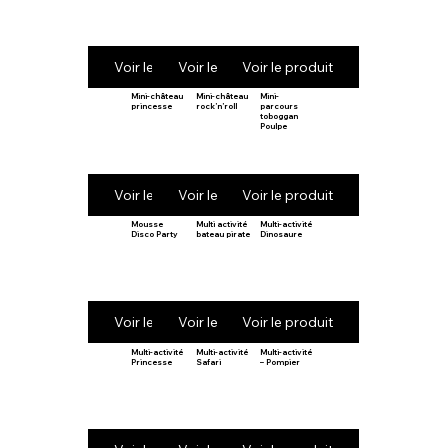
Voir le produit
Voir le produit
Voir le produit
Mini-château
Mini-château
Mini-
princesse
rock’n’roll
parcours
toboggan
Poulpe
Voir le produit
Voir le produit
Voir le produit
Mousse
Multi activité
Multi-activité
Disco Party
bateau pirate
Dinosaure
Voir le produit
Voir le produit
Voir le produit
Multi-activité
Multi-activité
Multi-activité
Princesse
Safari
– Pompier