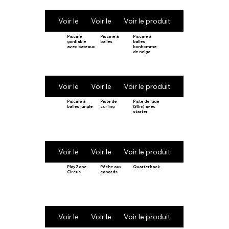
Voir le produit
Voir le produit
Voir le produit
Piscine
Piscine à
Piscine à
gonflable
balles
balles
avec bateaux
bonhomme
de neige
Voir le produit
Voir le produit
Voir le produit
Piscine à
Piste de
Piste de luge
balles jungle
curling
(30m) avec
starter
Voir le produit
Voir le produit
Voir le produit
PlayZone
Pêche aux
Quarterback
Circus
canards
Voir le produit
Voir le produit
Voir le produit