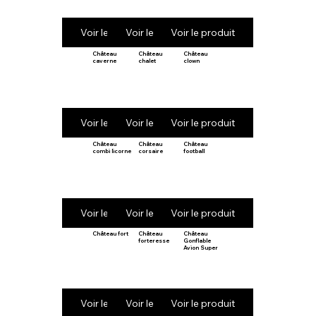
Voir le produit
Voir le produit
Voir le produit
Château
Château
Château
caverne
chalet
clown
Voir le produit
Voir le produit
Voir le produit
Château
Château
Château
combi licorne
corsaire
football
Voir le produit
Voir le produit
Voir le produit
Château fort
Château
Château
forteresse
Gonflable
Avion Super
Voir le produit
Voir le produit
Voir le produit