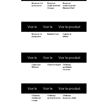
Bouncer Lit
Bouncer
Bouncer
princesse
multi-activité
multi-activité
Cirque
MasterChef
Voir le produit
Voir le produit
Voir le produit
Bouncer à
Bubble Foot
Cabine à
pingouins
billets
Voir le produit
Voir le produit
Voir le produit
Cage aux
Chasse taupe
Chateau
Mômes
gonflable
Licorne
Voir le produit
Voir le produit
Voir le produit
Chateau
Château
Château
médieval
arche licorne
bouncer slide
rouge