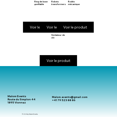
Ring de boxe
Robots
Rodéo
gonflable
transformers
mécanique
Voir le produit
Voir le produit
Voir le produit
Simlateur de
ski
Voir le produit
Malom Events
Malom.events@gmail.com
Route du Simplon 44
+41 79 523 88 86
1895 Vionnaz
© 2024 by Malom Events.