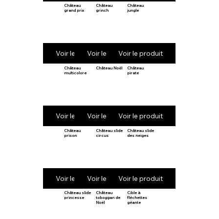
Château
Château
Château
grand prix
grinch
jungle
Voir le produit
Voir le produit
Voir le produit
Château
Château Noël
Château
multicolore
pirate
Voir le produit
Voir le produit
Voir le produit
Château
Château slide
Château slide
prison
circus
des neiges
Voir le produit
Voir le produit
Voir le produit
Château slide
Château
Cible à
princesse
toboggan de
fléchettes
Noël
géante