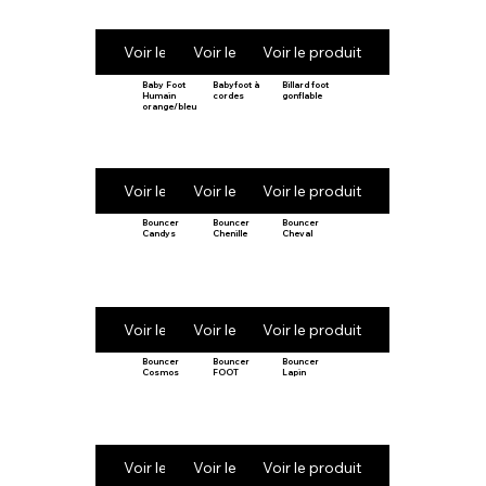
Voir le produit
Voir le produit
Voir le produit
Baby Foot
Babyfoot à
Billard foot
Humain
cordes
gonflable
orange/bleu
Voir le produit
Voir le produit
Voir le produit
Bouncer
Bouncer
Bouncer
Candys
Chenille
Cheval
Voir le produit
Voir le produit
Voir le produit
Bouncer
Bouncer
Bouncer
Cosmos
FOOT
Lapin
Voir le produit
Voir le produit
Voir le produit