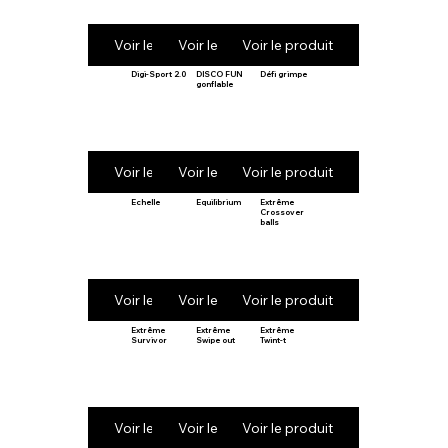
Voir le produit
Voir le produit
Voir le produit
Digi-Sport 2.0
DISCO FUN
Défi grimpe
gonflable
Voir le produit
Voir le produit
Voir le produit
Echelle
Equilibrium
Extrême
Crossover
balls
Voir le produit
Voir le produit
Voir le produit
Extrême
Extrême
Extrême
Survivor
Swipe out
Twint-t
Voir le produit
Voir le produit
Voir le produit