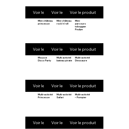
Voir le produit
Voir le produit
Voir le produit
Mini-château
Mini-château
Mini-
princesse
rock’n’roll
parcours
toboggan
Poulpe
Voir le produit
Voir le produit
Voir le produit
Mousse
Multi activité
Multi-activité
Disco Party
bateau pirate
Dinosaure
Voir le produit
Voir le produit
Voir le produit
Multi-activité
Multi-activité
Multi-activité
Princesse
Safari
– Pompier
Voir le produit
Voir le produit
Voir le produit