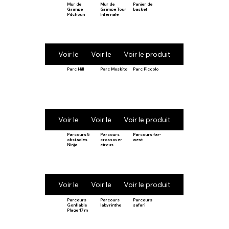
Mur de
Mur de
Panier de
Grimpe
Grimpe Tour
basket
Pitchoun
Infernale
Voir le produit
Voir le produit
Voir le produit
Parc Hill
Parc Moskito
Parc Piccolo
Voir le produit
Voir le produit
Voir le produit
Parcours 5
Parcours
Parcours far-
obstacles
crossover
west
Ninja
circus
Voir le produit
Voir le produit
Voir le produit
Parcours
Parcours
Parcours
Gonflable
labyrinthe
safari
Plage 17m