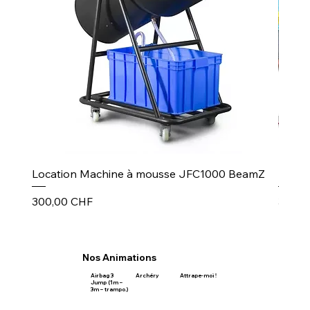
Location Machine à mousse JFC1000 BeamZ
Puiss
Prix
Prix
300,00 CHF
30,00
Nos Animations
Airbag 3
Archéry
Attrape-moi !
Jump (1m –
3m – trampo.)