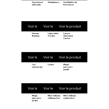
Faucheuse
Gladiateurs
Gonflables de
infernale
Kermesse
Voir le produit
Voir le produit
Voir le produit
Human
Labyrinthe
Lancer
Bowling
Cordes
d’anneaux
Cactus
Voir le produit
Voir le produit
Voir le produit
Les
Limbo
Mega
samouraïs
parcours
jungle
Voir le produit
Voir le produit
Voir le produit
Mega
Mini-château
Mini-château
parcours
château fort
multicolore
pirate