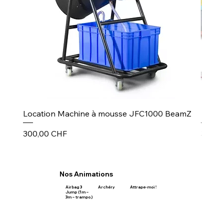
Location Machine à mousse JFC1000 BeamZ
Puiss
Prix
Prix
300,00 CHF
30,00
Nos Animations
Airbag 3
Archéry
Attrape-moi !
Jump (1m –
3m – trampo.)