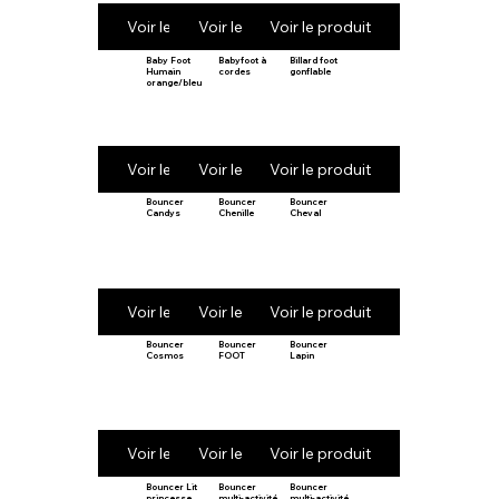
Voir le produit
Voir le produit
Voir le produit
Baby Foot
Babyfoot à
Billard foot
Humain
cordes
gonflable
orange/bleu
Voir le produit
Voir le produit
Voir le produit
Bouncer
Bouncer
Bouncer
Candys
Chenille
Cheval
Voir le produit
Voir le produit
Voir le produit
Bouncer
Bouncer
Bouncer
Cosmos
FOOT
Lapin
Voir le produit
Voir le produit
Voir le produit
Bouncer Lit
Bouncer
Bouncer
princesse
multi-activité
multi-activité