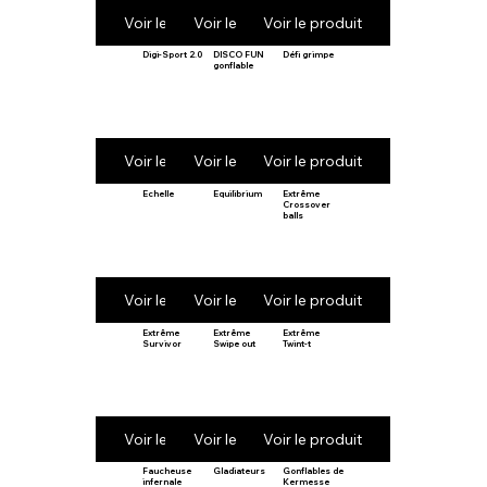
Voir le produit
Voir le produit
Voir le produit
Digi-Sport 2.0
DISCO FUN
Défi grimpe
gonflable
Voir le produit
Voir le produit
Voir le produit
Echelle
Equilibrium
Extrême
Crossover
balls
Voir le produit
Voir le produit
Voir le produit
Extrême
Extrême
Extrême
Survivor
Swipe out
Twint-t
Voir le produit
Voir le produit
Voir le produit
Faucheuse
Gladiateurs
Gonflables de
infernale
Kermesse