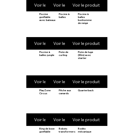
Voir le produit
Voir le produit
Voir le produit
Piscine
Piscine à
Piscine à
gonflable
balles
balles
avec bateaux
bonhomme
de neige
Voir le produit
Voir le produit
Voir le produit
Piscine à
Piste de
Piste de luge
balles jungle
curling
(30m) avec
starter
Voir le produit
Voir le produit
Voir le produit
PlayZone
Pêche aux
Quarterback
Circus
canards
Voir le produit
Voir le produit
Voir le produit
Ring de boxe
Robots
Rodéo
gonflable
transformers
mécanique