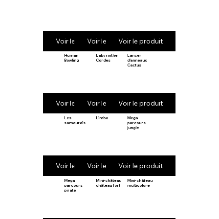
Voir le produit
Voir le produit
Voir le produit
Human
Labyrinthe
Lancer
Bowling
Cordes
d’anneaux
Cactus
Voir le produit
Voir le produit
Voir le produit
Les
Limbo
Mega
samouraïs
parcours
jungle
Voir le produit
Voir le produit
Voir le produit
Mega
Mini-château
Mini-château
parcours
château fort
multicolore
pirate