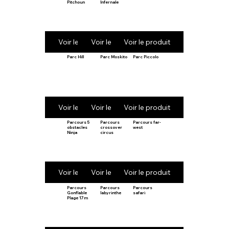
Pitchoun
Infernale
Voir le produit
Voir le produit
Voir le produit
Parc Hill
Parc Moskito
Parc Piccolo
Voir le produit
Voir le produit
Voir le produit
Parcours 5
Parcours
Parcours far-
obstacles
crossover
west
Ninja
circus
Voir le produit
Voir le produit
Voir le produit
Parcours
Parcours
Parcours
Gonflable
labyrinthe
safari
Plage 17m