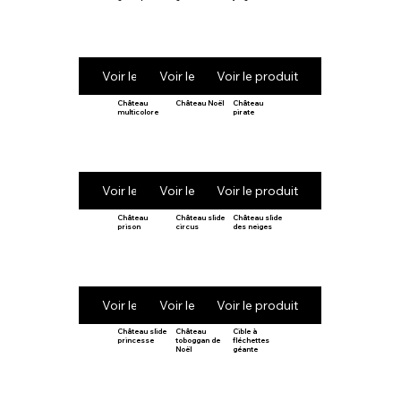
Voir le produit
Voir le produit
Voir le produit
Château
Château Noël
Château
multicolore
pirate
Voir le produit
Voir le produit
Voir le produit
Château
Château slide
Château slide
prison
circus
des neiges
Voir le produit
Voir le produit
Voir le produit
Château slide
Château
Cible à
princesse
toboggan de
fléchettes
Noël
géante