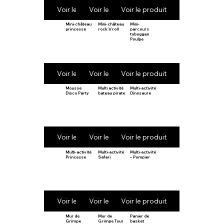
Voir le produit
Voir le produit
Voir le produit
Mini-château
Mini-château
Mini-
princesse
rock’n’roll
parcours
toboggan
Poulpe
Voir le produit
Voir le produit
Voir le produit
Mousse
Multi activité
Multi-activité
Disco Party
bateau pirate
Dinosaure
Voir le produit
Voir le produit
Voir le produit
Multi-activité
Multi-activité
Multi-activité
Princesse
Safari
– Pompier
Voir le produit
Voir le produit
Voir le produit
Mur de
Mur de
Panier de
Grimpe
Grimpe Tour
basket