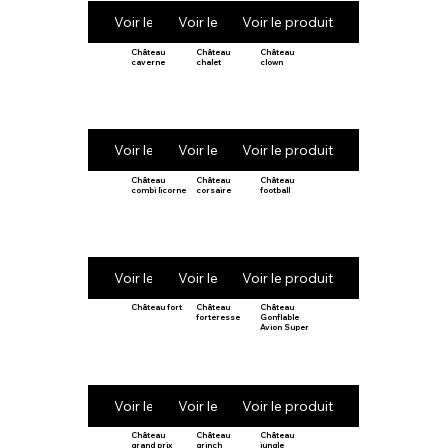
Voir le produit
Voir le produit
Voir le produit
Château
Château
Château
caverne
chalet
clown
Voir le produit
Voir le produit
Voir le produit
Château
Château
Château
combi licorne
corsaire
football
Voir le produit
Voir le produit
Voir le produit
Château fort
Château
Château
forteresse
Gonflable
Avion Super
Voir le produit
Voir le produit
Voir le produit
Château
Château
Château
grand prix
grinch
jungle