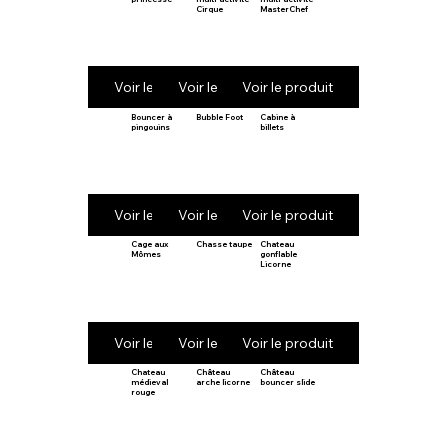
Cirque
MasterChef
Voir le produit
Voir le produit
Voir le produit
Bouncer à
Bubble Foot
Cabine à
pingouins
billets
Voir le produit
Voir le produit
Voir le produit
Cage aux
Chasse taupe
Chateau
Mômes
gonflable
Licorne
Voir le produit
Voir le produit
Voir le produit
Chateau
Château
Château
médieval
arche licorne
bouncer slide
rouge